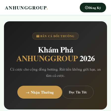
ANHUNGGROUP
.
Đăng Ký
🎰 BẮN CÁ ĐỔI THƯỞNG
Khám Phá
ANHUNGGROUP
2026
Cá cược cho cộng đồng betting. Rút tiền không giới hạn, an
tâm cá cược.
→ Nhận Thưởng
Đọc Tin Tức