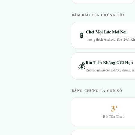
ĐẢM BẢO CỦA CHÚNG TÔI
Chơi Mọi Lúc Mọi Nơi
📱
Tương thích Android, iOS, PC. Khôn
Rút Tiền Không Giới Hạn
💰
Rút bao nhiêu cũng được, không giới
BẰNG CHỨNG LÀ CON SỐ
3'
Rút Tiền Nhanh