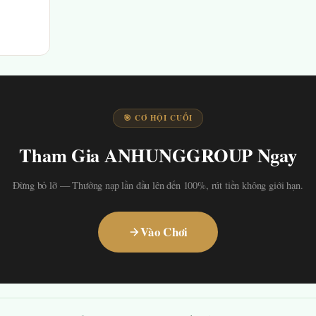
🎯 CƠ HỘI CUỐI
Tham Gia ANHUNGGROUP Ngay
Đừng bỏ lỡ — Thưởng nạp lần đầu lên đến 100%, rút tiền không giới hạn.
Vào Chơi