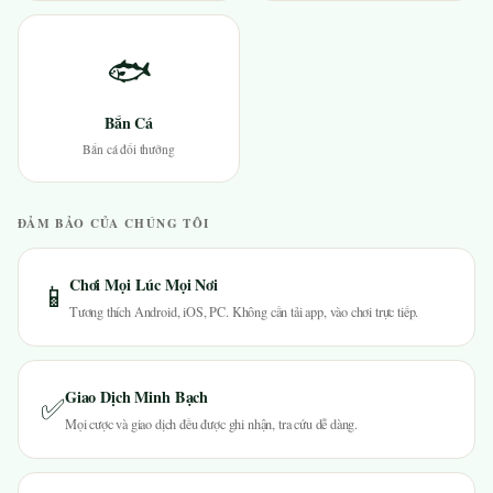
🐟
Bắn Cá
Bắn cá đổi thưởng
ĐẢM BẢO CỦA CHÚNG TÔI
Chơi Mọi Lúc Mọi Nơi
📱
Tương thích Android, iOS, PC. Không cần tải app, vào chơi trực tiếp.
Giao Dịch Minh Bạch
✅
Mọi cược và giao dịch đều được ghi nhận, tra cứu dễ dàng.