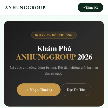
ANHUNGGROUP
.
Đăng Ký
🎰 BẮN CÁ ĐỔI THƯỞNG
Khám Phá
ANHUNGGROUP
2026
Cá cược cho cộng đồng betting. Rút tiền không giới hạn, an
tâm cá cược.
→ Nhận Thưởng
Đọc Tin Tức