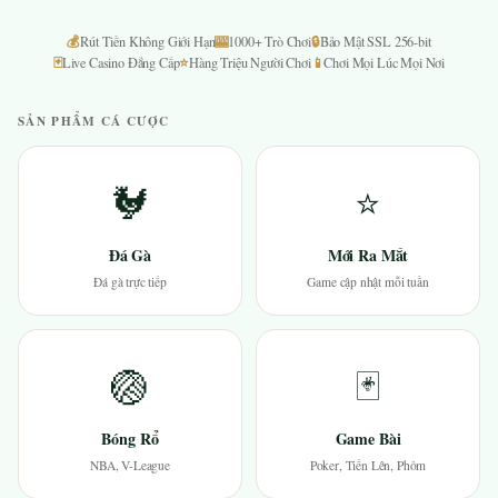
💰
🎰
🔒
Rút Tiền Không Giới Hạn
1000+ Trò Chơi
Bảo Mật SSL 256-bit
🃏
⭐
📱
Live Casino Đẳng Cấp
Hàng Triệu Người Chơi
Chơi Mọi Lúc Mọi Nơi
SẢN PHẨM CÁ CƯỢC
🐓
⭐
Đá Gà
Mới Ra Mắt
Đá gà trực tiếp
Game cập nhật mỗi tuần
🏐
🃏
Bóng Rổ
Game Bài
NBA, V-League
Poker, Tiến Lên, Phỏm