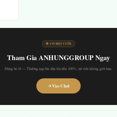
🎯 CƠ HỘI CUỐI
Tham Gia ANHUNGGROUP Ngay
Đừng bỏ lỡ — Thưởng nạp lần đầu lên đến 100%, rút tiền không giới hạn.
Vào Chơi