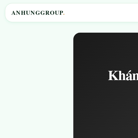
ANHUNGGROUP
.
Khá