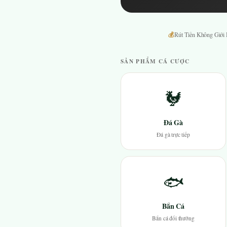
💰
Rút Tiền Không Giới
SẢN PHẨM CÁ CƯỢC
🐓
Đá Gà
Đá gà trực tiếp
🐟
Bắn Cá
Bắn cá đổi thưởng