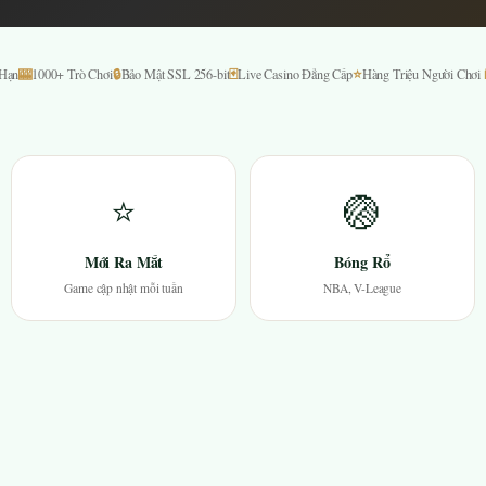
🎰
🔒
🃏
⭐
 Hạn
1000+ Trò Chơi
Bảo Mật SSL 256-bit
Live Casino Đẳng Cấp
Hàng Triệu Người Chơi
⭐
🏐
Mới Ra Mắt
Bóng Rổ
Game cập nhật mỗi tuần
NBA, V-League