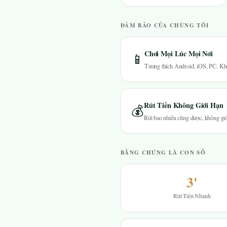
ĐẢM BẢO CỦA CHÚNG TÔI
Chơi Mọi Lúc Mọi Nơi
📱
Tương thích Android, iOS, PC. Khôn
Rút Tiền Không Giới Hạn
💰
Rút bao nhiêu cũng được, không giới
BẰNG CHỨNG LÀ CON SỐ
3'
Rút Tiền Nhanh