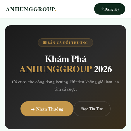
ANHUNGGROUP
.
Đăng Ký
🎰 BẮN CÁ ĐỔI THƯỞNG
Khám Phá
ANHUNGGROUP
2026
Cá cược cho cộng đồng betting. Rút tiền không giới hạn, an
tâm cá cược.
→ Nhận Thưởng
Đọc Tin Tức