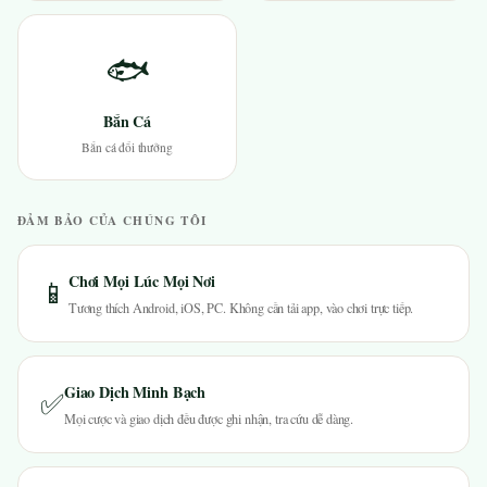
🐟
Bắn Cá
Bắn cá đổi thưởng
ĐẢM BẢO CỦA CHÚNG TÔI
Chơi Mọi Lúc Mọi Nơi
📱
Tương thích Android, iOS, PC. Không cần tải app, vào chơi trực tiếp.
Giao Dịch Minh Bạch
✅
Mọi cược và giao dịch đều được ghi nhận, tra cứu dễ dàng.