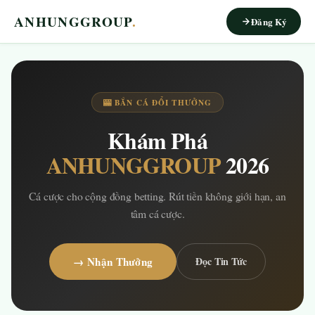
ANHUNGGROUP
.
Đăng Ký
🎰 BẮN CÁ ĐỔI THƯỞNG
Khám Phá
ANHUNGGROUP
2026
Cá cược cho cộng đồng betting. Rút tiền không giới hạn, an
tâm cá cược.
→ Nhận Thưởng
Đọc Tin Tức