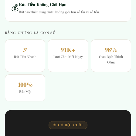
Rút Tiền Không Giới Hạn
💰
Rút bao nhiêu cũng được, không giới hạn số lần và số tiền.
BẰNG CHỨNG LÀ CON SỐ
3'
91K+
98%
Rút Tiền Nhanh
Lượt Chơi Mỗi Ngày
Giao Dịch Thành
Công
100%
Bảo Mật
🎯 CƠ HỘI CUỐI