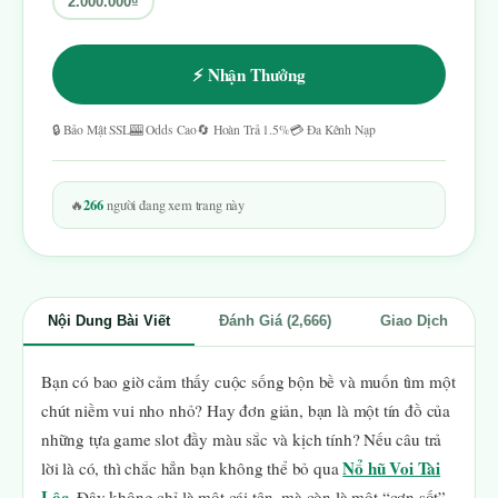
2.000.000₫
⚡ Nhận Thưởng
🔒 Bảo Mật SSL
🎰 Odds Cao
🔄 Hoàn Trả 1.5%
💳 Đa Kênh Nạp
266
🔥
người đang xem trang này
Nội Dung Bài Viết
Đánh Giá (2,666)
Giao Dịch
Bạn có bao giờ cảm thấy cuộc sống bộn bề và muốn tìm một
chút niềm vui nho nhỏ? Hay đơn giản, bạn là một tín đồ của
những tựa game slot đầy màu sắc và kịch tính? Nếu câu trả
Nổ hũ Voi Tài
lời là có, thì chắc hẳn bạn không thể bỏ qua
Lộc
. Đây không chỉ là một cái tên, mà còn là một “cơn sốt”