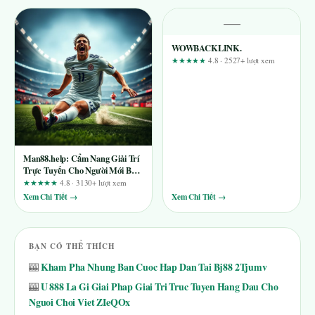
—
WOWBACKLINK.
★★★★★
4.8 · 2527+ lượt xem
Man88.help: Cẩm Nang Giải Trí
Trực Tuyến Cho Người Mới Bắt
Đầu
★★★★★
4.8 · 3130+ lượt xem
Xem Chi Tiết →
Xem Chi Tiết →
BẠN CÓ THỂ THÍCH
Kham Pha Nhung Ban Cuoc Hap Dan Tai Bj88 2Tjumv
🎰
U 888 La Gi Giai Phap Giai Tri Truc Tuyen Hang Dau Cho
🎰
Nguoi Choi Viet ZIeQOx