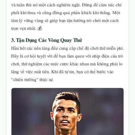
và tuân thủ nó một cách nghiêm ngặt. Đừng để cảm xúc chi
phối khi thua và cũng đừng quá phấn khích khi thắng. Một
tâm lý vững vàng sẽ giúp bạn tận hưởng trò chơi một cách
trọn vẹn nhất. 💰
3. Tận Dụng Các Vòng Quay Thử
Hầu hết các nền tảng đều cung cấp chế độ chơi thử miễn phí.
Đây là cơ hội tuyệt vời để bạn làm quen với nhịp điệu của trò
chơi, thử nghiệm các mức cược khác nhau mà không phải lo
lắng về việc mất tiền. Khi đã tự tin, bạn có thể bước vào
“chiến trường” thực sự.