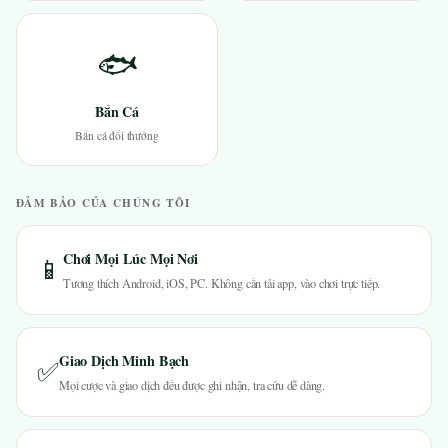
🐟
Bắn Cá
Bắn cá đổi thưởng
ĐẢM BẢO CỦA CHÚNG TÔI
Chơi Mọi Lúc Mọi Nơi
📱
Tương thích Android, iOS, PC. Không cần tải app, vào chơi trực tiếp.
Giao Dịch Minh Bạch
✅
Mọi cược và giao dịch đều được ghi nhận, tra cứu dễ dàng.