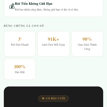
Rút Tiền Không Giới Hạn
💰
Rút bao nhiêu cũng được, không giới hạn số lần và số tiền.
BẰNG CHỨNG LÀ CON SỐ
3'
91K+
98%
Rút Tiền Nhanh
Lượt Chơi Mỗi Ngày
Giao Dịch Thành
Công
100%
Bảo Mật
🎯 CƠ HỘI CUỐI