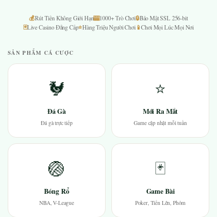
💰
🎰
🔒
Rút Tiền Không Giới Hạn
1000+ Trò Chơi
Bảo Mật SSL 256-bit
🃏
⭐
📱
Live Casino Đẳng Cấp
Hàng Triệu Người Chơi
Chơi Mọi Lúc Mọi Nơi
SẢN PHẨM CÁ CƯỢC
🐓
⭐
Đá Gà
Mới Ra Mắt
Đá gà trực tiếp
Game cập nhật mỗi tuần
🏐
🃏
Bóng Rổ
Game Bài
NBA, V-League
Poker, Tiến Lên, Phỏm