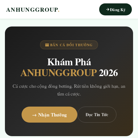
ANHUNGGROUP
.
Đăng Ký
🎰 BẮN CÁ ĐỔI THƯỞNG
Khám Phá
ANHUNGGROUP
2026
Cá cược cho cộng đồng betting. Rút tiền không giới hạn, an
tâm cá cược.
→ Nhận Thưởng
Đọc Tin Tức