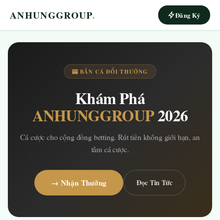
ANHUNGGROUP
.
Đăng Ký
🎰 BẮN CÁ ĐỔI THƯỞNG
Khám Phá
ANHUNGGROUP
2026
Cá cược cho cộng đồng betting. Rút tiền không giới hạn, an
tâm cá cược.
→ Nhận Thưởng
Đọc Tin Tức